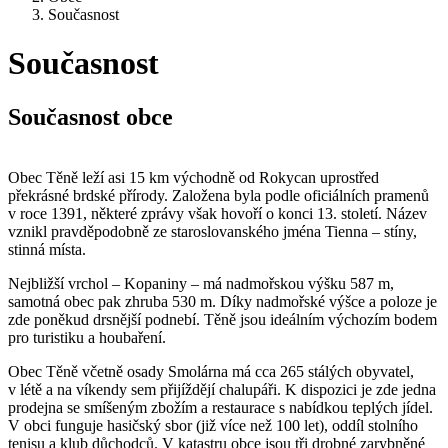
Současnost
Současnost
Současnost obce
Obec Těně leží asi 15 km východně od Rokycan uprostřed
překrásné brdské přírody. Založena byla podle oficiálních pramenů
v roce 1391, některé zprávy však hovoří o konci 13. století. Název
vznikl pravděpodobně ze staroslovanského jména Tienna – stíny,
stinná místa.
Nejbližší vrchol – Kopaniny – má nadmořskou výšku 587 m,
samotná obec pak zhruba 530 m. Díky nadmořské výšce a poloze je
zde poněkud drsnější podnebí. Těně jsou ideálním výchozím bodem
pro turistiku a houbaření.
Obec Těně včetně osady Smolárna má cca 265 stálých obyvatel,
v létě a na víkendy sem přijíždějí chalupáři. K dispozici je zde jedna
prodejna se smíšeným zbožím a restaurace s nabídkou teplých jídel.
V obci funguje hasičský sbor (již více než 100 let), oddíl stolního
tenisu a klub důchodců. V katastru obce jsou tři drobné zarybněné