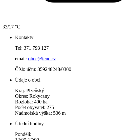
33/17 °C
Kontakty
Tel: 371 793 127
email:
obec@tene.cz
Číslo účtu: 359248248/0300
Údaje o obci
Kraj: Plzeňský
Okres: Rokycany
Rozloha: 490 ha
Počet obyvatel: 275
Nadmořská výška: 536 m
Úřední hodiny
Pondělí:
13:00-17:00