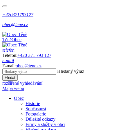
+420371793127
obec@tene.cz
Těně
Obec
telefon
Telefon:
+420 371 793 127
e-mail
E-mail:
obec@tene.cz
Hledaný výraz
Hledat
rozšířené vyhledávání
Mapa webu
Obec
Historie
Současnost
Fotogalerie
Důležité odkazy
Firmy a služby v obci
Hlášení rozhlasu