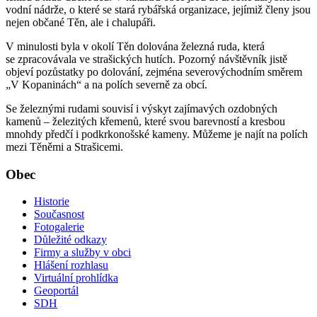
vodní nádrže, o které se stará rybářská organizace, jejímiž členy jsou
nejen občané Těn, ale i chalupáři.
V minulosti byla v okolí Těn dolována železná ruda, která
se zpracovávala ve strašických hutích. Pozorný návštěvník jistě
objeví pozůstatky po dolování, zejména severovýchodním směrem
„V Kopaninách“ a na polích severně za obcí.
Se železnými rudami souvisí i výskyt zajímavých ozdobných
kamenů – železitých křemenů, které svou barevností a kresbou
mnohdy předčí i podkrkonošské kameny. Můžeme je najít na polích
mezi Těněmi a Strašicemi.
Obec
Historie
Současnost
Fotogalerie
Důležité odkazy
Firmy a služby v obci
Hlášení rozhlasu
Virtuální prohlídka
Geoportál
SDH