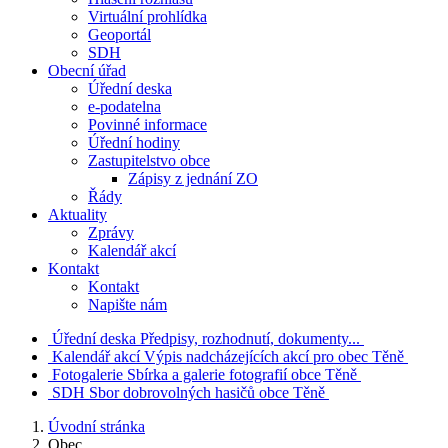
Virtuální prohlídka
Geoportál
SDH
Obecní úřad
Úřední deska
e-podatelna
Povinné informace
Úřední hodiny
Zastupitelstvo obce
Zápisy z jednání ZO
Řády
Aktuality
Zprávy
Kalendář akcí
Kontakt
Kontakt
Napište nám
Úřední deska
Předpisy, rozhodnutí, dokumenty...
Kalendář akcí
Výpis nadcházejících akcí pro obec Těně
Fotogalerie
Sbírka a galerie fotografií obce Těně
SDH
Sbor dobrovolných hasičů obce Těně
Úvodní stránka
Obec